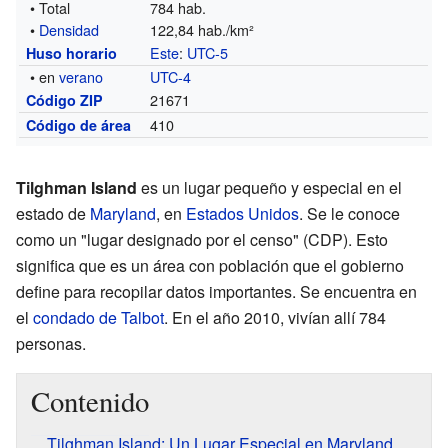
• Total
784 hab.
•
Densidad
122,84 hab./km²
Este
:
UTC-5
Huso horario
• en
verano
UTC-4
21671
Código ZIP
410
Código de área
Tilghman Island
es un lugar pequeño y especial en el
estado de
Maryland
, en
Estados Unidos
. Se le conoce
como un "lugar designado por el censo" (CDP). Esto
significa que es un área con población que el gobierno
define para recopilar datos importantes. Se encuentra en
el
condado de Talbot
. En el año 2010, vivían allí 784
personas.
Contenido
Tilghman Island: Un Lugar Especial en Maryland