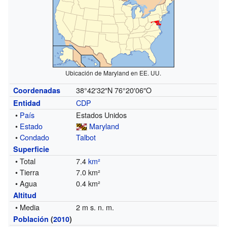
Ubicación de Maryland en EE. UU.
38°42′32″N
76°20′06″O
Coordenadas
CDP
Entidad
•
País
Estados Unidos
•
Estado
Maryland
•
Condado
Talbot
Superficie
• Total
7.4
km²
• Tierra
7.0 km²
• Agua
0.4 km²
Altitud
• Media
2 m s. n. m.
Población
(
2010
)