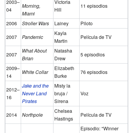
2003–
Victoria
Morning,
11 episodios
04
Hill
Miami
2006
Stroller Wars
Lainey
Piloto
Kayla
2007
Pandemic
Película de TV
Martin
What About
Natasha
2007
5 episodios
Brian
Drew
2009–
Elizabeth
White Collar
76 episodios
14
Burke
Jake and the
Misty la
2012–
Never Land
bruja /
Voz
16
Pirates
Sirena
Chelsea
2014
Northpole
Película de TV
Hastings
Episodio: "Winner