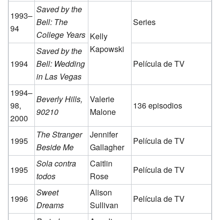
Saved by the
1993–
Bell: The
Series
94
College Years
Kelly
Kapowski
Saved by the
1994
Bell: Wedding
Película de TV
in Las Vegas
1994–
Beverly Hills,
Valerie
98,
136 episodios
90210
Malone
2000
The Stranger
Jennifer
1995
Película de TV
Beside Me
Gallagher
Sola contra
Caitlin
1995
Película de TV
todos
Rose
Sweet
Alison
1996
Película de TV
Dreams
Sullivan