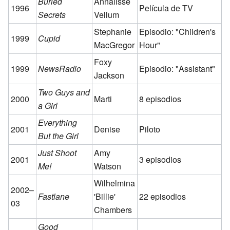
Buried
Annalisse
1996
Película de TV
Secrets
Vellum
Stephanie
Episodio: "Children's
1999
Cupid
MacGregor
Hour"
Foxy
1999
NewsRadio
Episodio: "Assistant"
Jackson
Two Guys and
2000
Marti
8 episodios
a Girl
Everything
2001
Denise
Piloto
But the Girl
Just Shoot
Amy
2001
3 episodios
Me!
Watson
Wilhelmina
2002–
Fastlane
'Billie'
22 episodios
03
Chambers
Good