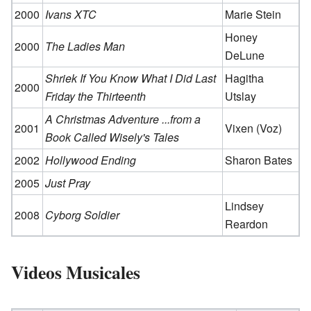
2000
Ivans XTC
Marie Stein
Honey
2000
The Ladies Man
DeLune
Shriek If You Know What I Did Last
Hagitha
2000
Friday the Thirteenth
Utslay
A Christmas Adventure ...from a
2001
Vixen (Voz)
Book Called Wisely's Tales
2002
Hollywood Ending
Sharon Bates
2005
Just Pray
Lindsey
2008
Cyborg Soldier
Reardon
Videos Musicales