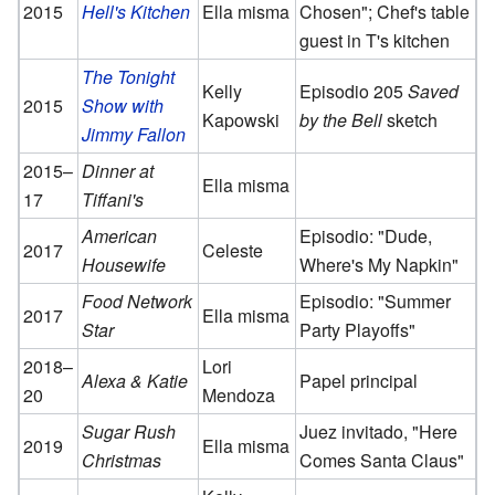
2015
Hell's Kitchen
Ella misma
Chosen"; Chef's table
guest in T's kitchen
The Tonight
Kelly
Episodio 205
Saved
2015
Show with
Kapowski
by the Bell
sketch
Jimmy Fallon
2015–
Dinner at
Ella misma
17
Tiffani's
American
Episodio: "Dude,
2017
Celeste
Housewife
Where's My Napkin"
Food Network
Episodio: "Summer
2017
Ella misma
Star
Party Playoffs"
2018–
Lori
Alexa & Katie
Papel principal
20
Mendoza
Sugar Rush
Juez invitado, "Here
2019
Ella misma
Christmas
Comes Santa Claus"