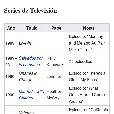
Series de Televisión
Año
Título
Papel
Notas
Episodio: "Mommy
1989
Live-In
and Me and Au Pair
Make Three"
1989–
Salvados por
Kelly
75 episodios
93
la campana
Kapowski
Charles in
Episodio: "There's a
1990
Jennifer
Charge
Girl in My Ficus"
Episodio: "What
Married... with
Heather
1990
Goes Around Came
Children
McCoy
Around"
Episodios: "California
Valerie's