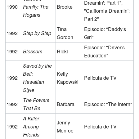
Dreamin': Part 1",
1990
Family: The
Brooke
"California Dreamin':
Hogans
Part 2"
Tina
Episodio: "Daddy's
1992
Step by Step
Gordon
Girl"
Episodio: "Driver's
1992
Blossom
Ricki
Education"
Saved by the
Bell:
Kelly
1992
Película de TV
Hawaiian
Kapowski
Style
The Powers
1992
Barbara
Episodio: "The Intern"
That Be
A Killer
Jenny
1992
Among
Película de TV
Monroe
Friends