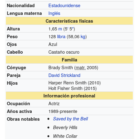
Estadounidense
Nacionalidad
Inglés
Lengua materna
Características físicas
1,65
m
(5
′
5
″
)
Altura
128
libra
(58,06
kg
)
Peso
Azul
Ojos
Castaño oscuro
Cabello
Familia
Brady Smith (
matr.
2005)
Cónyuge
David Strickland
Pareja
Harper Renn Smith (2010)
Hijos
Holt Fisher Smith (2015)
Información profesional
Actriz
Ocupación
1989-presente
Años activa
Saved by the Bell
Obras notables
Beverly Hills
White Collar