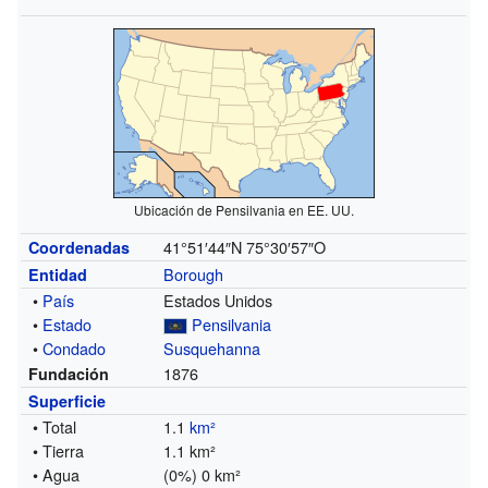
Ubicación de Pensilvania en EE. UU.
41°51′44″N
75°30′57″O
Coordenadas
Borough
Entidad
•
País
Estados Unidos
•
Estado
Pensilvania
•
Condado
Susquehanna
1876
Fundación
Superficie
• Total
1.1
km²
• Tierra
1.1 km²
• Agua
(0%) 0 km²