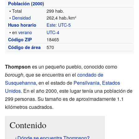
Población
(
2000
)
• Total
299 hab.
•
Densidad
262,4 hab./km²
Este
:
UTC-5
Huso horario
• en
verano
UTC-4
18465
Código ZIP
570
Código de área
Thompson
es un pequeño pueblo, conocido como
borough
, que se encuentra en el
condado de
Susquehanna
, en el estado de
Pensilvania
,
Estados
Unidos
. En el año 2000, este lugar tenía una población de
299 personas. Su tamaño es de aproximadamente 1.1
kilómetros cuadrados.
Contenido
¿Dónde se encuentra Thompson?