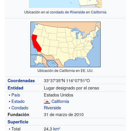
Ubicación en el
condado de Riverside
en
California
Ubicación de California en EE. UU.
33°37′35″N
116°07′51″O
Coordenadas
Lugar designado por el censo
Entidad
•
País
Estados Unidos
•
Estado
California
•
Condado
Riverside
31 de marzo de 2010
Fundación
Superficie
• Total
24,3
km²