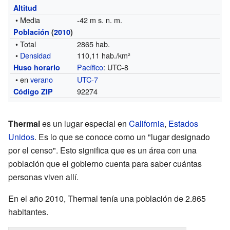
Altitud
• Media
-42 m s. n. m.
Población
(
2010
)
• Total
2865 hab.
•
Densidad
110,11 hab./km²
Pacífico
: UTC-8
Huso horario
• en
verano
UTC-7
92274
Código ZIP
Thermal
es un lugar especial en
California
,
Estados
Unidos
. Es lo que se conoce como un "lugar designado
por el censo". Esto significa que es un área con una
población que el gobierno cuenta para saber cuántas
personas viven allí.
En el año 2010, Thermal tenía una población de 2.865
habitantes.