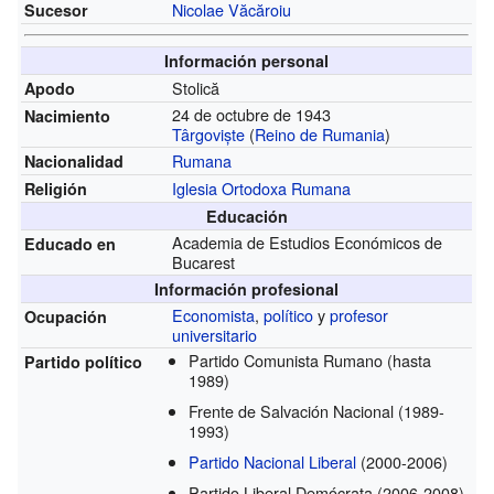
Nicolae Văcăroiu
Sucesor
Información personal
Stolică
Apodo
24 de octubre de 1943
Nacimiento
Târgoviște
(
Reino de Rumania
)
Rumana
Nacionalidad
Iglesia Ortodoxa Rumana
Religión
Educación
Academia de Estudios Económicos de
Educado en
Bucarest
Información profesional
Economista
,
político
y
profesor
Ocupación
universitario
Partido Comunista Rumano
(hasta
Partido político
1989)
Frente de Salvación Nacional
(1989-
1993)
Partido Nacional Liberal
(2000-2006)
Partido Liberal Demócrata
(2006-2008)