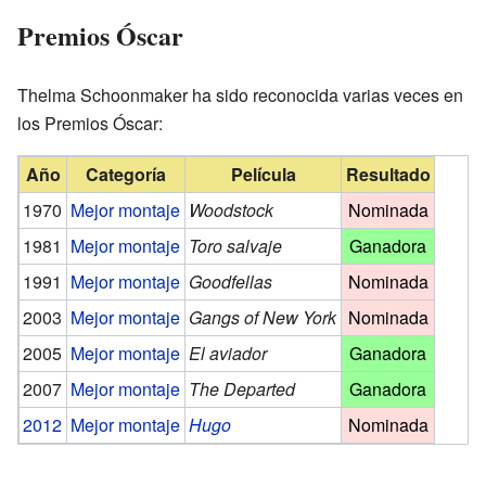
Premios Óscar
Thelma Schoonmaker ha sido reconocida varias veces en
los Premios Óscar:
Año
Categoría
Película
Resultado
1970
Mejor montaje
Woodstock
Nominada
1981
Mejor montaje
Toro salvaje
Ganadora
1991
Mejor montaje
Goodfellas
Nominada
2003
Mejor montaje
Gangs of New York
Nominada
2005
Mejor montaje
El aviador
Ganadora
2007
Mejor montaje
The Departed
Ganadora
2012
Mejor montaje
Hugo
Nominada