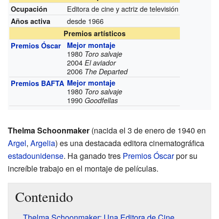
Editora de cine y actriz de televisión
Ocupación
desde 1966
Años activa
Premios artísticos
Mejor montaje
Premios Óscar
1980
Toro salvaje
2004
El aviador
2006
The Departed
Mejor montaje
Premios BAFTA
1980
Toro salvaje
1990
Goodfellas
Thelma Schoonmaker
(nacida el 3 de enero de 1940 en
Argel
,
Argelia
) es una destacada editora cinematográfica
estadounidense
. Ha ganado tres
Premios Óscar
por su
increíble trabajo en el montaje de películas.
Contenido
Thelma Schoonmaker: Una Editora de Cine