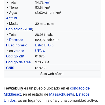
• Total
54.72
km²
• Tierra
53.61 km²
• Agua
(2.03%) 1.11 km²
Altitud
• Media
32 m s. n. m.
Población
(
2010
)
• Total
28,961 hab.
•
Densidad
529,27 hab./km²
Este
:
UTC-5
Huso horario
• en
verano
UTC-4
01876
Código ZIP
978 - 351
Código de área
618238
GNIS
Sitio web oficial
Tewksbury
es un pueblo ubicado en el
condado de
Middlesex
, en el estado de
Massachusetts
,
Estados
Unidos
. Es un lugar con historia y una comunidad activa.