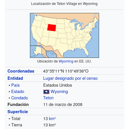
Localización de Teton Village en Wyoming
Ubicación de
Wyoming
en EE. UU.
43°35′11″N
110°49′36″O
Coordenadas
Lugar designado por el censo
Entidad
•
País
Estados Unidos
•
Estado
Wyoming
•
Condado
Teton
11 de marzo de 2008
Fundación
Superficie
• Total
13
km²
• Tierra
13 km²