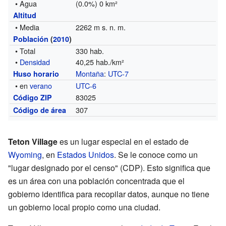
• Agua
(0.0%) 0 km²
Altitud
• Media
2262 m s. n. m.
Población
(
2010
)
• Total
330 hab.
•
Densidad
40,25 hab./km²
Montaña
:
UTC-7
Huso horario
• en
verano
UTC-6
83025
Código ZIP
307
Código de área
Teton Village
es un lugar especial en el estado de
Wyoming
, en
Estados Unidos
. Se le conoce como un
"lugar designado por el censo" (CDP). Esto significa que
es un área con una población concentrada que el
gobierno identifica para recopilar datos, aunque no tiene
un gobierno local propio como una ciudad.