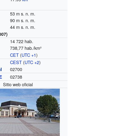
53 m s. n. m.
90 m s. n. m.
44 m s. n. m.
007)
14 722 hab.
738,77 hab./km²
CET
(
UTC +1
)
o
CEST
(
UTC +2
)
02700
l
02738
E
Evolución demogr
Sitio web oficial
1
1856
1861
1866
1872
1876
1881
1886
1891
1896
862
1 235
1 806
2 572
3 079
3 536
3 708
3 740
3 960
4