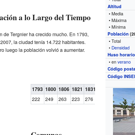
Altitud
• Media
lación a lo Largo del Tiempo
• Máxima
• Mínima
n de Tergnier ha crecido mucho. En 1793,
Población
(2
• Total
2007, la ciudad tenía 14.722 habitantes.
•
Densidad
 luego la población volvió a aumentar.
Huso horari
• en
verano
Código posta
Código INSE
1793
1800
1806
1821
1831
1836
1846
185
222
249
263
223
276
258
273
304
Comunas