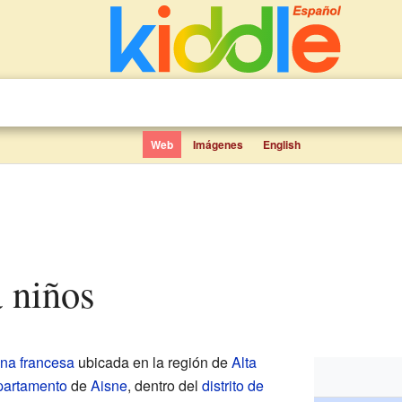
Web
Imágenes
English
a niños
na francesa
ubicada en la región de
Alta
partamento
de
Aisne
, dentro del
distrito de