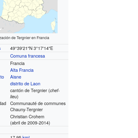
zación de Tergnier en Francia
49°39′21″N
3°17′14″E
s
Comuna francesa
Francia
Alta Francia
to
Aisne
distrito de Laon
cantón de Tergnier (
chef-
)
lieu
dad
Communauté de communes
Chauny-Tergnier
Christian Crohem
(abril de 2009-2014)
17.95
km²