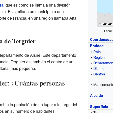
sa
, que es como se llama a una división
cia. Es similar a un municipio o una
orte de Francia, en una región llamada Alta
Locali
a de Tergnier
Coordenada
Entidad
•
País
 departamento de Aisne. Este departamento
•
Región
ancia. Tergnier es también el centro de un
•
Departamen
ritorial más pequeña.
•
Distrito
•
Cantón
ier: ¿Cuántas personas
• Mancomuni
Alcalde
bia la población de un lugar a lo largo del
Superficie
ios en su número de habitantes.
• Total