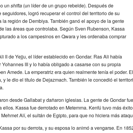
mo un
shifta
(un líder de un grupo rebelde). Después de
seguidores, logró recuperar el control del territorio de su
a la región de Dembiya. También ganó el apoyo de la gente
es de las áreas que controlaba. Según Sven Rubenson, Kassa
 capturado a los campesinos en Qwara y les ordenaba comprar
i II de Yejju, el líder establecido en Gondar. Ras Ali había
 Yohannes III y lo había obligado a casarse con su propia
en Amede. La emperatriz era quien realmente tenía el poder. Ell
, y le dio el título de Dejazmach. También le concedió el territ
a.
aron desde Gallabat y dañaron iglesias. La gente de Gondar f
n a ellos. Kassa fue derrotado en Metemma. Kenfú tuvo más éxit
 Mehmet Alí, el sultán de Egipto, para que no hiciera más ataqu
Kassa por su derrota, y su esposa lo animó a vengarse. En 185