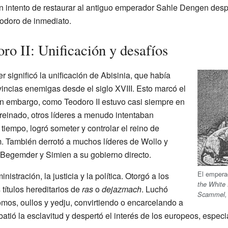
n intento de restaurar al antiguo emperador Sahle Dengen des
eodoro de inmediato.
ro II: Unificación y desafíos
r significó la unificación de Abisinia, que había
incias enemigas desde el siglo XVIII. Esto marcó el
Sin embargo, como Teodoro II estuvo casi siempre en
reinado, otros líderes a menudo intentaban
tiempo, logró someter y controlar el reino de
. También derrotó a muchos líderes de Wollo y
 Begemder y Simien a su gobierno directo.
El empera
istración, la justicia y la política. Otorgó a los
the White 
títulos hereditarios de
ras
o
dejazmach
. Luchó
Scammel, 
omos, oullos y yedju, convirtiendo o encarcelando a
ó la esclavitud y despertó el interés de los europeos, especial