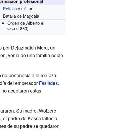
formación profesional
Político
y militar
Batalla de Magdala
Orden de Alberto el
Oso
(1863)
ado por Dejazmatch Meru, un
n, venía de una familia noble
no pertenecía a la realeza,
ndía del emperador
Fasilides
.
 no aceptaron estas
araron. Su madre, Woizero
 el padre de Kassa falleció.
ntes de su padre se quedaron