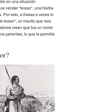
dre en una situación
que vender "kosso", una hierba
s. Por esto, a Kassa a veces lo
 kosso", un insulto que rara
adores creen que fue un rumor
s parientes, lo que le permitía
or?