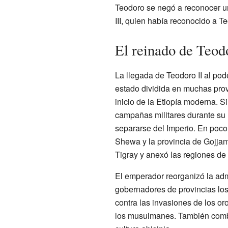
Teodoro se negó a reconocer u
III, quien había reconocido a T
El reinado de Teodo
La llegada de Teodoro II al pode
estado dividida en muchas prov
inicio de la Etiopía moderna. 
campañas militares durante su 
separarse del Imperio. En poco 
Shewa y la provincia de Gojjam
Tigray y anexó las regiones de
El emperador reorganizó la admin
gobernadores de provincias los 
contra las invasiones de los or
los musulmanes. También combati