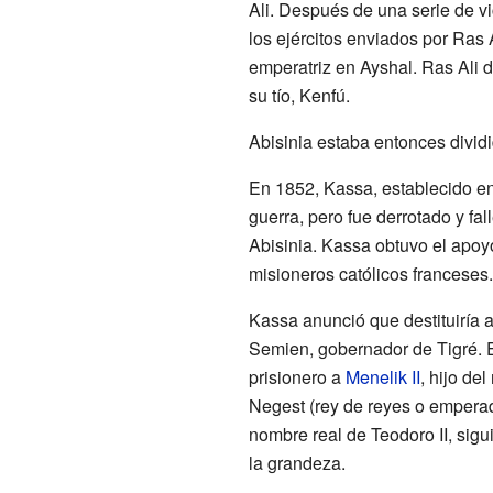
Ali. Después de una serie de vi
los ejércitos enviados por Ras 
emperatriz en Ayshal. Ras Ali d
su tío, Kenfú.
Abisinia estaba entonces divi
En 1852, Kassa, establecido en
guerra, pero fue derrotado y fa
Abisinia. Kassa obtuvo el apoyo
misioneros católicos franceses.
Kassa anunció que destituiría
Semien, gobernador de Tigré. E
prisionero a
Menelik II
, hijo de
Negest (rey de reyes o emperad
nombre real de Teodoro II, sig
la grandeza.