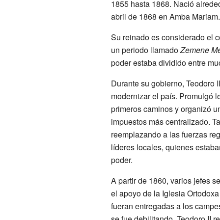
1855 hasta 1868. Nació alreded
abril de 1868 en Amba Mariam.
Su reinado es considerado el c
un periodo llamado
Zemene Me
poder estaba dividido entre muc
Durante su gobierno, Teodoro I
modernizar el país. Promulgó le
primeros caminos y organizó u
impuestos más centralizado. Ta
reemplazando a las fuerzas reg
líderes locales, quienes esta
poder.
A partir de 1860, varios jefes 
el apoyo de la Iglesia Ortodoxa
fueran entregadas a los campe
se fue debilitando. Teodoro II r