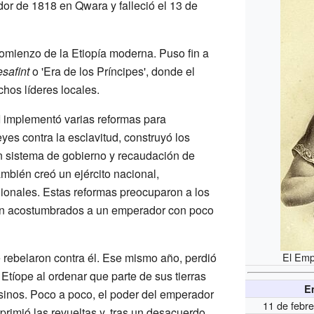
or de 1818 en Qwara y falleció el 13 de
omienzo de la Etiopía moderna. Puso fin a
safint
o 'Era de los Príncipes', donde el
hos líderes locales.
I implementó varias reformas para
yes contra la esclavitud, construyó los
n sistema de gobierno y recaudación de
mbién creó un ejército nacional,
ionales. Estas reformas preocuparon a los
ban acostumbrados a un emperador con poco
se rebelaron contra él. Ese mismo año, perdió
El Emp
 Etíope al ordenar que parte de sus tierras
E
sinos. Poco a poco, el poder del emperador
11 de febre
eprimió las revueltas y, tras un desacuerdo