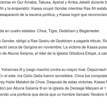
ctorias en Gur Amaba, Takusa, Ayshal y Amba Jebelli durante tr
Ali y la emperatriz. Kassa ocupó Gondar mientras Ras Ali estab
esapareció de la escena política, y Kassa logró que reconociera 
dida en cuatro estados: Choa, Tigre, Godsham y Begameder.
 Gondar, obligó a Ras Goshu de Godsham a pagarle tributo. Ra
lleció cerca de Gorgora en noviembre. La victoria de Kassa puso 
 de Abune Selama, el líder de la Iglesia Ortodoxa Etíope, a ca
 a Yohannes III y luego marchó contra su mayor rival, Dejazma
n el este, los Oullo Galla fueron sometidos. Choa fue conquist
l rey Haile Malakot de Choa. Después de estas victorias, Kas
or) por Abuna Salama III en la iglesia de Derasge Maryam el 1
uiendo una profecía que decía que un hombre llamado Teodoro lle