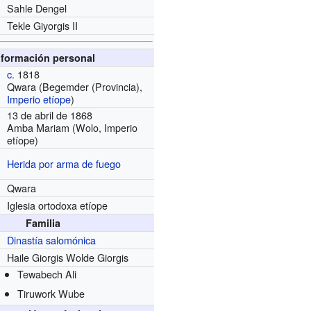
Sahle Dengel
Tekle Giyorgis II
nformación personal
c.
1818
Qwara (Begemder (Provincia),
Imperio etíope
)
13 de abril de 1868
Amba Mariam (Wolo, Imperio
etíope)
Herida por arma de fuego
Qwara
Iglesia ortodoxa etíope
Familia
Dinastía salomónica
Haile Giorgis Wolde Giorgis
Tewabech Ali
Tiruwork Wube