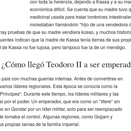
con toda la herencia, dejando a Kassa y a su ma
económica difícil. Se cuenta que su madre tuvo 
medicinal usada para tratar lombrices intestinale
molestaban llamándolo "hijo de una vendedora de
hay pruebas de que su madre vendiera kosso, y muchos histori
entes indican que la madre de Kassa tenía tierras de sus propio
 de Kassa no fue lujosa, pero tampoco fue la de un mendigo.
: ¿Cómo llegó Teodoro II a ser emperad
un país con muchas guerras internas. Antes de convertirse en
varios líderes regionales. Esta época se conocía como la
ríncipes". Durante este tiempo, los líderes militares y las
sí por el poder. Un emperador, que era como un "títere" sin
ono en Gondar por un líder militar, solo para ser reemplazado
nte tomaba el control. Algunas regiones, como Gojjam y
 propias ramas de la familia imperial.