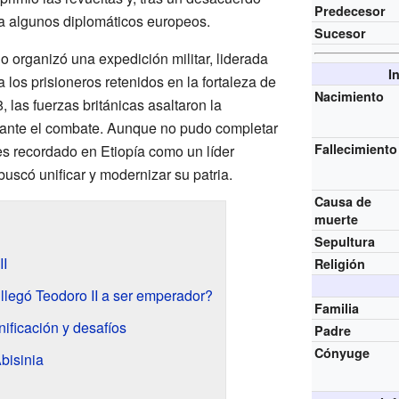
Predecesor
 a algunos diplomáticos europeos.
Sucesor
o organizó una expedición militar, liderada
I
a los prisioneros retenidos en la fortaleza de
Nacimiento
 las fuerzas británicas asaltaron la
durante el combate. Aunque no pudo completar
Fallecimiento
es recordado en Etiopía como un líder
uscó unificar y modernizar su patria.
Causa de
muerte
Sepultura
II
Religión
llegó Teodoro II a ser emperador?
Familia
nificación y desafíos
Padre
Cónyuge
bisinia