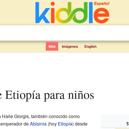
Web
Imágenes
English
e Etiopía para niños
Haile Giorgis, también conocido como
e emperador de
Abisinia
(hoy
Etiopía
) desde
T