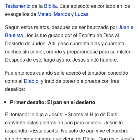
Testamento
de la
Biblia
. Este episodio es contado en los
evangelios de
Mateo
,
Marcos
y
Lucas
.
Según estos relatos, después de ser bautizado por
Juan el
Bautista
, Jesús fue guiado por el Espíritu de Dios al
Desierto de Judea. Allí, pasó cuarenta días y cuarenta
noches sin comer, orando y preparándose para su misión.
Después de este largo ayuno, Jesús sintió hambre.
Fue entonces cuando se le acercó el tentador, conocido
como el
Diablo
, y trató de ponerlo a prueba con tres
desafíos:
Primer desafío: El pan en el desierto
El tentador le dijo a Jesús: «Si eres el Hijo de Dios,
convierte estas piedras en pan para comer». Jesús le
respondió: «Está escrito: No solo de pan vive el hombre,
sino de cada palabra que viene de Dios». Con esto, Jesús