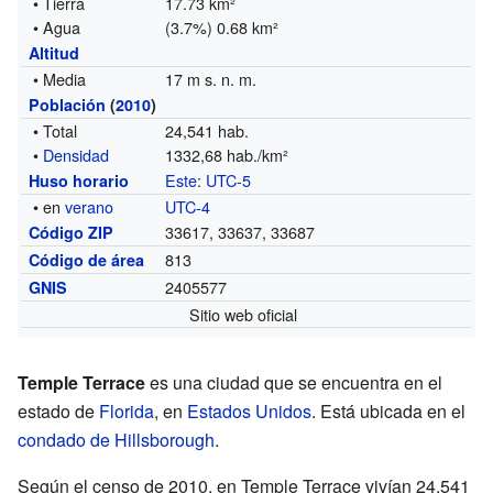
• Tierra
17.73 km²
• Agua
(3.7%) 0.68 km²
Altitud
• Media
17 m s. n. m.
Población
(
2010
)
• Total
24,541 hab.
•
Densidad
1332,68 hab./km²
Este
:
UTC-5
Huso horario
• en
verano
UTC-4
33617, 33637, 33687
Código ZIP
813
Código de área
2405577
GNIS
Sitio web oficial
Temple Terrace
es una ciudad que se encuentra en el
estado de
Florida
, en
Estados Unidos
. Está ubicada en el
condado de Hillsborough
.
Según el censo de 2010, en Temple Terrace vivían 24.541