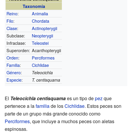
Taxonomía
Reino
:
Animalia
Filo
:
Chordata
Clase
:
Actinopterygii
Subclase:
Neopterygii
Infraclase:
Teleostei
Superorden:
Acanthopterygii
Orden
:
Perciformes
Familia
:
Cichlidae
Género
:
Teleocichla
Especie
:
T. centisquama
El
Teleocichla centisquama
es un tipo de
pez
que
pertenece a la
familia
de los
Cichlidae
. Estos peces son
parte de un grupo más grande conocido como
Perciformes
, que incluye a muchos peces con aletas
espinosas.