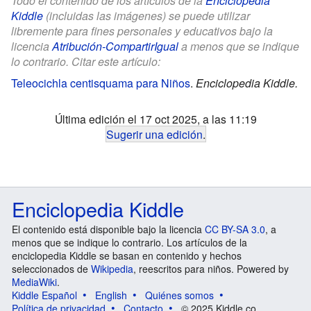
Todo el contenido de los artículos de la
Enciclopedia
Kiddle
(incluidas las imágenes) se puede utilizar
libremente para fines personales y educativos bajo la
licencia
Atribución-CompartirIgual
a menos que se indique
lo contrario. Citar este artículo:
Teleocichla centisquama para Niños
.
Enciclopedia Kiddle.
Última edición el 17 oct 2025, a las 11:19
Sugerir una edición
.
Enciclopedia Kiddle
El contenido está disponible bajo la licencia
CC BY-SA 3.0
, a
menos que se indique lo contrario. Los artículos de la
enciclopedia Kiddle se basan en contenido y hechos
seleccionados de
Wikipedia
, reescritos para niños. Powered by
MediaWiki
.
Kiddle Español
English
Quiénes somos
Política de privacidad
Contacto
© 2025 Kiddle.co