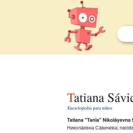
Tatiana Sáv
Enciclopedia para niños
Tatiana "Tania" Nikoláyevna
Никола́евна Са́вичева
; nacid