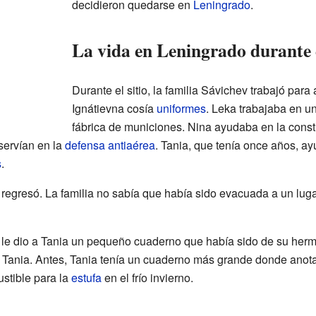
decidieron quedarse en
Leningrado
.
La vida en Leningrado durante e
Durante el sitio, la familia Sávichev trabajó para
Ignátievna cosía
uniformes
. Leka trabajaba en u
fábrica de municiones. Nina ayudaba en la const
servían en la
defensa antiaérea
. Tania, que tenía once años, a
s
.
no regresó. La familia no sabía que había sido evacuada a un lu
le dio a Tania un pequeño cuaderno que había sido de su her
de Tania. Antes, Tania tenía un cuaderno más grande donde anot
stible para la
estufa
en el frío invierno.