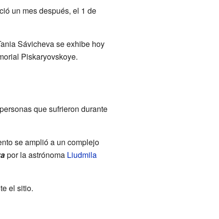
eció un mes después, el 1 de
 Tania Sávicheva se exhibe hoy
morial Piskaryovskoye.
 personas que sufrieron durante
nto se amplió a un complejo
va
por la astrónoma
Liudmila
 el sitio.