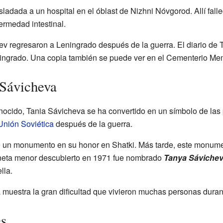
ladada a un hospital en el óblast de Nizhni Nóvgorod. Allí fall
ermedad intestinal.
ev regresaron a Leningrado después de la guerra. El diario de
ningrado. Una copia también se puede ver en el Cementerio Me
 Sávicheva
nocido, Tania Sávicheva se ha convertido en un símbolo de las
Unión Soviética
después de la guerra.
 un monumento en su honor en Shatki. Más tarde, este monume
neta menor descubierto en 1971 fue nombrado
Tanya Sáviche
lla.
a muestra la gran dificultad que vivieron muchas personas durante
es