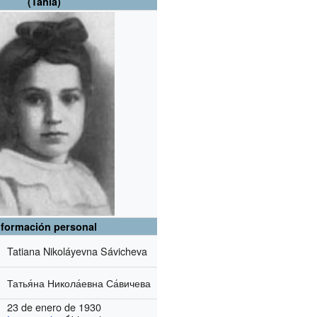
(Tania)
nformación personal
Tatiana Nikoláyevna Sávicheva
Татья́на Никола́евна Са́вичева
23 de enero de 1930