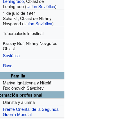
Leningrado
, Óblast de
Leningrado (
Unión Soviética
)
1 de julio de 1944
Schatki , Óblast de Nizhny
Novgorod (
Unión Soviética
)
Tuberculosis intestinal
Krasny Bor, Nizhny Novgorod
Oblast
Soviética
Ruso
Familia
Mariya Ignátievna y Nikolái
Rodiónovich Sávichev
formación profesional
Diarista y alumna
Frente Oriental de la Segunda
Guerra Mundial