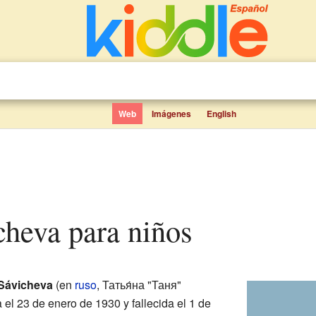
Web
Imágenes
English
icheva para niños
 Sávicheva
(en
ruso
,
Татья́на "Таня"
a el 23 de enero de 1930 y fallecida el 1 de