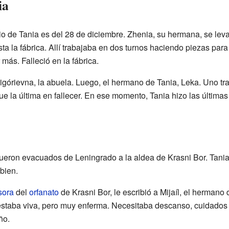
ia
rio de Tania es del 28 de diciembre. Zhenia, su hermana, se l
ta la fábrica. Allí trabajaba en dos turnos haciendo piezas par
 más. Falleció en la fábrica.
górievna, la abuela. Luego, el hermano de Tania, Leka. Uno tras
ue la última en fallecer. En ese momento, Tania hizo las últimas
ueron evacuados de Leningrado a la aldea de Krasni Bor. Tania
bien.
sora
del
orfanato
de Krasni Bor, le escribió a Mijaíl, el hermano
 estaba viva, pero muy enferma. Necesitaba descanso, cuidados
ño.