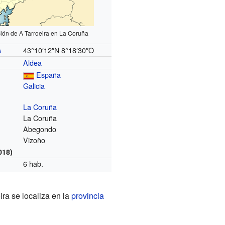
ión de A Tarroeira en La Coruña
43°10′12″N
8°18′30″O
s
Aldea
España
Galicia
La Coruña
La Coruña
Abegondo
Vizoño
018)
6 hab.
ra se localiza en la
provincia