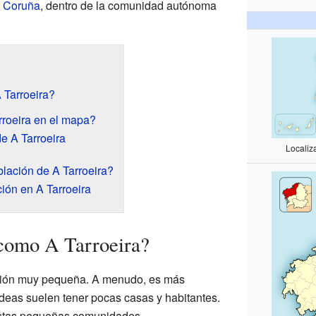
a Coruña
, dentro de la comunidad autónoma
 Tarroeira?
roeira en el mapa?
e A Tarroeira
Localiz
ación de A Tarroeira?
ión en A Tarroeira
 como A Tarroeira?
ación muy pequeña. A menudo, es más
deas suelen tener pocas casas y habitantes.
estas pequeñas comunidades.