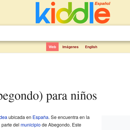
Web
Imágenes
English
Abegondo) para niños
ldea
ubicada en
España
. Se encuentra en la
 parte del
municipio
de Abegondo. Este