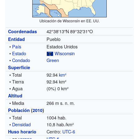
Ubicación de Wisconsin en EE. UU.
42°38′13″N
89°32′31″O
Coordenadas
Pueblo
Entidad
•
País
Estados Unidos
•
Estado
Wisconsin
•
Condado
Green
Superficie
• Total
92.94
km²
• Tierra
92.94 km²
• Agua
(0%) 0 km²
Altitud
• Media
266 m s. n. m.
Población
(
2010
)
• Total
1004 hab.
•
Densidad
10,8 hab./km²
Centro:
UTC-6
Huso horario
• en
verano
UTC-5