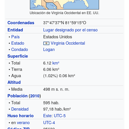
Ubicación de Virginia Occidental en EE. UU.
37°47′37″N
81°59′15″O
Coordenadas
Lugar designado por el censo
Entidad
•
País
Estados Unidos
•
Estado
Virginia Occidental
•
Condado
Logan
Superficie
• Total
6.12
km²
• Tierra
6.06 km²
• Agua
(1.02%) 0.06 km²
Altitud
• Media
498 m s. n. m.
Población
(
2010
)
• Total
595 hab.
•
Densidad
97,18 hab./km²
Este
:
UTC-5
Huso horario
• en
verano
UTC-4
25632
Código ZIP