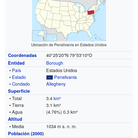
Ubicación de Pensilvania en Estados Unidos
40°25′20″N
79°53′10″O
Coordenadas
Borough
Entidad
•
País
Estados Unidos
•
Estado
Pensilvania
•
Condado
Allegheny
Superficie
• Total
3.4
km²
• Tierra
3.1 km²
• Agua
(4.76%) 0.3 km²
Altitud
• Media
1034 m s. n. m.
Población
(
2000
)