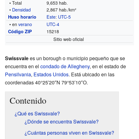
• Total
9,653 hab.
•
Densidad
2,867 hab./km²
Este
:
UTC-5
Huso horario
• en
verano
UTC-4
15218
Código ZIP
Sitio web oficial
Swissvale
es un borough o municipio pequeño que se
encuentra en el
condado de Allegheny
, en el estado de
Pensilvania
,
Estados Unidos
. Está ubicado en las
coordenadas 40°25′20″N 79°53′10″O.
Contenido
¿Qué es Swissvale?
¿Dónde se encuentra Swissvale?
¿Cuántas personas viven en Swissvale?