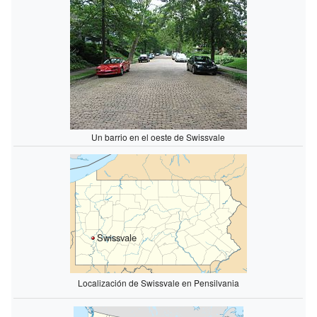
Un barrio en el oeste de Swissvale
Swissvale
Localización de Swissvale en Pensilvania