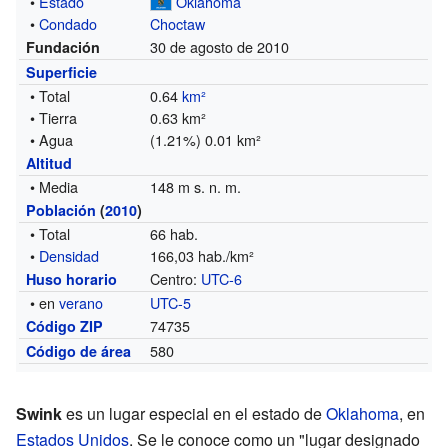
•
Estado
Oklahoma
•
Condado
Choctaw
30 de agosto de 2010
Fundación
Superficie
• Total
0.64
km²
• Tierra
0.63 km²
• Agua
(1.21%) 0.01 km²
Altitud
• Media
148 m s. n. m.
Población
(
2010
)
• Total
66 hab.
•
Densidad
166,03 hab./km²
Centro:
UTC-6
Huso horario
• en
verano
UTC-5
74735
Código ZIP
580
Código de área
Swink
es un lugar especial en el estado de
Oklahoma
, en
Estados Unidos
. Se le conoce como un "lugar designado