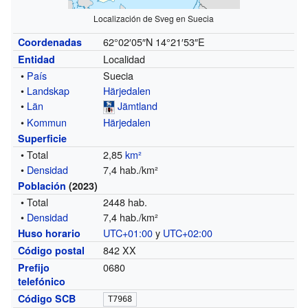
Localización de Sveg en Suecia
62°02′05″N
14°21′53″E
Coordenadas
Localidad
Entidad
•
País
Suecia
•
Landskap
Härjedalen
•
Län
Jämtland
•
Kommun
Härjedalen
Superficie
• Total
2,85
km²
•
Densidad
7,4 hab./km²
Población
(2023)
• Total
2448 hab.
•
Densidad
7,4 hab./km²
UTC+01:00
y
UTC+02:00
Huso horario
842 XX
Código postal
0680
Prefijo
telefónico
Código SCB
T7968