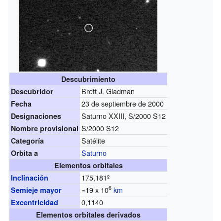
Descubrimiento
Brett J. Gladman
Descubridor
23 de septiembre de 2000
Fecha
Saturno XXIII, S/2000 S12
Designaciones
S/2000 S12
Nombre provisional
Satélite
Categoría
Saturno
Orbita a
Elementos orbitales
175,181º
Inclinación
6
~19 x 10
km
Semieje mayor
0,1140
Excentricidad
Elementos orbitales derivados