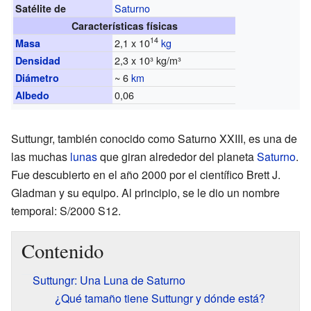
Saturno
Satélite de
Características físicas
14
2,1 x 10
kg
Masa
2,3 x 10³ kg/m³
Densidad
~ 6
km
Diámetro
0,06
Albedo
Suttungr, también conocido como Saturno XXIII, es una de
las muchas
lunas
que giran alrededor del planeta
Saturno
.
Fue descubierto en el año 2000 por el científico Brett J.
Gladman y su equipo. Al principio, se le dio un nombre
temporal: S/2000 S12.
Contenido
Suttungr: Una Luna de Saturno
¿Qué tamaño tiene Suttungr y dónde está?