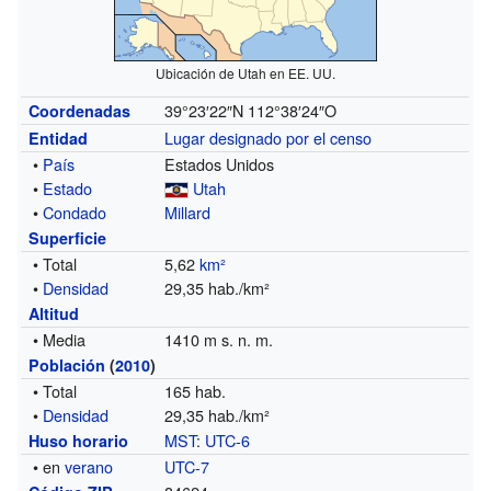
Ubicación de Utah en EE. UU.
39°23′22″N
112°38′24″O
Coordenadas
Lugar designado por el censo
Entidad
•
País
Estados Unidos
•
Estado
Utah
•
Condado
Millard
Superficie
• Total
5,62
km²
•
Densidad
29,35 hab./km²
Altitud
• Media
1410 m s. n. m.
Población
(
2010
)
• Total
165 hab.
•
Densidad
29,35 hab./km²
MST
:
UTC-6
Huso horario
• en
verano
UTC-7