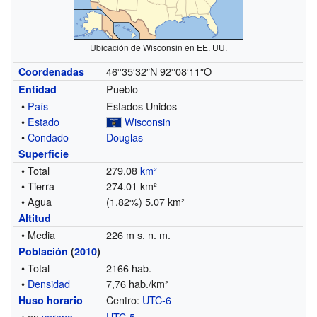
Ubicación de Wisconsin en EE. UU.
46°35′32″N
92°08′11″O
Coordenadas
Pueblo
Entidad
•
País
Estados Unidos
•
Estado
Wisconsin
•
Condado
Douglas
Superficie
• Total
279.08
km²
• Tierra
274.01 km²
• Agua
(1.82%) 5.07 km²
Altitud
• Media
226 m s. n. m.
Población
(
2010
)
• Total
2166 hab.
•
Densidad
7,76 hab./km²
Centro:
UTC-6
Huso horario
• en
verano
UTC-5