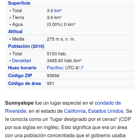
Superficie
• Total
3.6
km²
• Tierra
3.6 km²
• Agua
(0.00%) 0 km²
Altitud
• Media
275 m s. n. m.
Población
(
2010
)
• Total
5153 hab.
•
Densidad
3495,93 hab./km²
Pacífico
: UTC-8/
-7
Huso horario
93656
Código ZIP
951
Código de área
Sunnyslope
fue un lugar especial en el
condado de
Riverside
, en el estado de
California
,
Estados Unidos
. Se
le conocía como un "lugar designado por el censo" (CDP
por sus siglas en inglés). Esto significa que era un área
con una población concentrada que el gobierno usaba