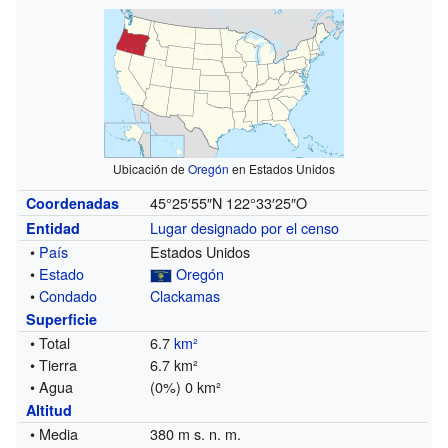
Ubicación de
Oregón
en Estados Unidos
45°25′55″N
122°33′25″O
Coordenadas
Lugar designado por el censo
Entidad
•
País
Estados Unidos
•
Estado
Oregón
•
Condado
Clackamas
Superficie
• Total
6.7
km²
• Tierra
6.7 km²
• Agua
(0%) 0 km²
Altitud
• Media
380 m s. n. m.