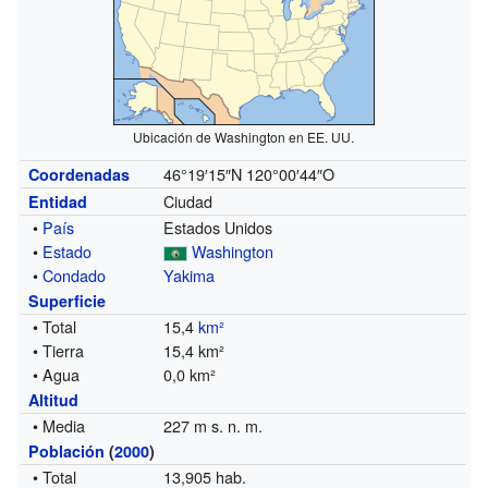
Ubicación de Washington en EE. UU.
46°19′15″N
120°00′44″O
Coordenadas
Ciudad
Entidad
•
País
Estados Unidos
•
Estado
Washington
•
Condado
Yakima
Superficie
• Total
15,4
km²
• Tierra
15,4 km²
• Agua
0,0 km²
Altitud
• Media
227 m s. n. m.
Población
(
2000
)
• Total
13,905 hab.