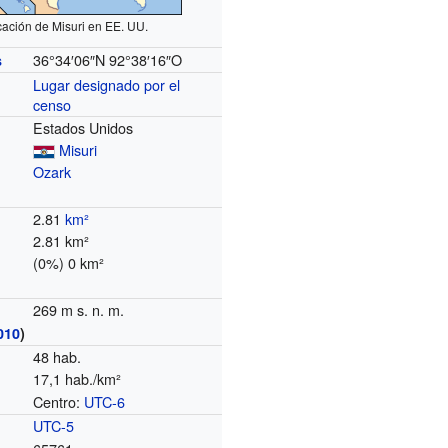
ación de Misuri en EE. UU.
36°34′06″N
92°38′16″O
s
Lugar designado por el
censo
Estados Unidos
Misuri
Ozark
2.81
km²
2.81 km²
(0%) 0 km²
269 m s. n. m.
010
)
48 hab.
17,1 hab./km²
Centro:
UTC-6
o
UTC-5