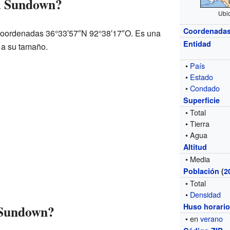
a Sundown?
Ubic
Coordenada
coordenadas 36°33′57″N 92°38′17″O. Es una
Entidad
a su tamaño.
•
País
•
Estado
•
Condado
Superficie
• Total
• Tierra
• Agua
Altitud
• Media
Población
(
2
• Total
•
Densidad
Huso horari
 Sundown?
• en
verano