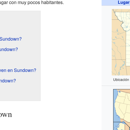
gar con muy pocos habitantes.
Lugar
 Sundown?
Sundown?
iven en Sundown?
Ubicación
undown?
down