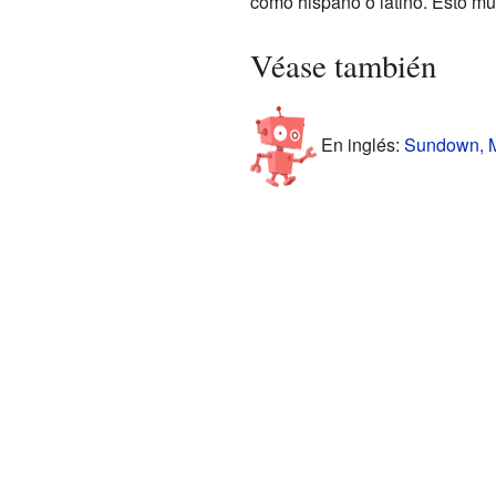
como hispano o latino. Esto m
Véase también
En inglés:
Sundown, Mi