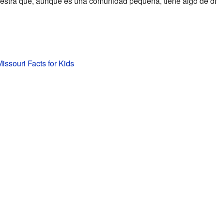
uestra que, aunque es una comunidad pequeña, tiene algo de di
ssouri Facts for Kids