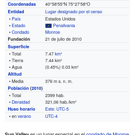
40°58′55″N
75°27′58″O
Coordenadas
Lugar designado por el censo
Entidad
•
País
Estados Unidos
•
Estado
Pensilvania
•
Condado
Monroe
21 de julio de 2010
Fundación
Superficie
• Total
7.47
km²
• Tierra
7.44 km²
• Agua
(0.45%) 0.03 km²
Altitud
• Media
376 m s. n. m.
Población
(
2010
)
• Total
2399 hab.
•
Densidad
321,06 hab./km²
Este
:
UTC-5
Huso horario
• en
verano
UTC-4
Sun Valley
es un lugar especial en el
condado de Monroe
,