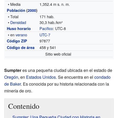
• Media
1,352.4 m s. n. m.
Población
(
2000
)
• Total
171 hab.
•
Densidad
30,3 hab./km²
Pacífico
: UTC-8
Huso horario
• en
verano
UTC-7
97877
Código ZIP
458 y 541
Código de área
Sitio web oficial
Sumpter
es una pequeña ciudad ubicada en el estado de
Oregón
, en
Estados Unidos
. Se encuentra en el
condado
de Baker
. Es conocida por su historia relacionada con la
minería de oro.
Contenido
Sumpter: Una Pequeña Ciudad con Historia en