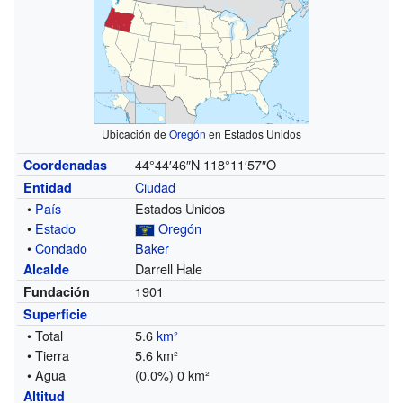
Ubicación de
Oregón
en Estados Unidos
44°44′46″N
118°11′57″O
Coordenadas
Ciudad
Entidad
•
País
Estados Unidos
•
Estado
Oregón
•
Condado
Baker
Darrell Hale
Alcalde
1901
Fundación
Superficie
• Total
5.6
km²
• Tierra
5.6 km²
• Agua
(0.0%) 0 km²
Altitud