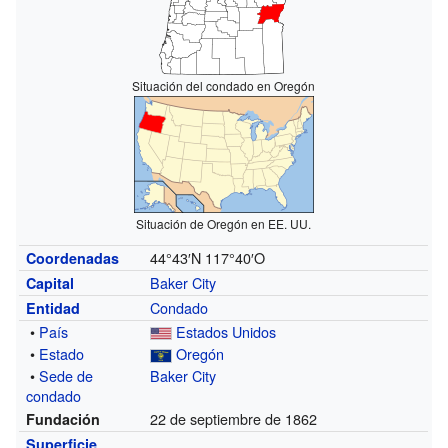
Situación del condado en Oregón
Situación de Oregón en EE. UU.
44°43′N
117°40′O
Coordenadas
Baker City
Capital
Condado
Entidad
•
País
Estados Unidos
•
Estado
Oregón
•
Sede de
Baker City
condado
22 de septiembre de 1862
Fundación
Superficie