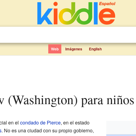
Web
Imágenes
English
w (Washington) para niños
ial en el
condado de Pierce
, en el estado
s
. No es una ciudad con su propio gobierno,