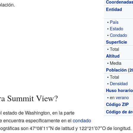
Coordenada
lación.
Entidad
•
País
•
Estado
•
Condado
Superficie
• Total
Altitud
• Media
Población
(
2
• Total
•
Densidad
Huso horari
ra Summit View?
• en
verano
Código ZIP
Código de ár
 estado de Washington, en la parte
e encuentra específicamente en el
condado
gráficas son 47°08′11″N de latitud y 122°21′07″O de longitud.