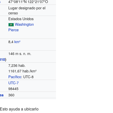
47°08′11″N
122°21′07″O
s
Lugar designado por el
censo
Estados Unidos
Washington
Pierce
8,4
km²
146 m s. n. m.
010
)
7,236 hab.
1161,67 hab./km²
Pacífico
: UTC-8
o
UTC-7
98445
360
ea
 Esto ayuda a ubicarlo