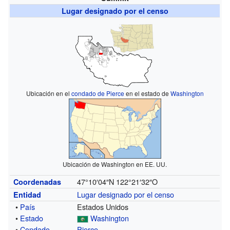
Lugar designado por el censo
Ubicación en el
condado de Pierce
en el estado de
Washington
Ubicación de Washington en EE. UU.
47°10′04″N
122°21′32″O
Coordenadas
Lugar designado por el censo
Entidad
•
País
Estados Unidos
•
Estado
Washington
•
Condado
Pierce