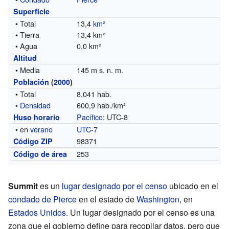
Superficie
• Total
13,4
km²
• Tierra
13,4 km²
• Agua
0,0 km²
Altitud
• Media
145 m s. n. m.
Población
(
2000
)
• Total
8,041 hab.
•
Densidad
600,9 hab./km²
Pacífico
: UTC-8
Huso horario
• en
verano
UTC-7
98371
Código ZIP
253
Código de área
Summit
es un
lugar designado por el censo
ubicado en el
condado de Pierce
en el estado de
Washington
, en
Estados Unidos
. Un lugar designado por el censo es una
zona que el gobierno define para recopilar datos, pero que