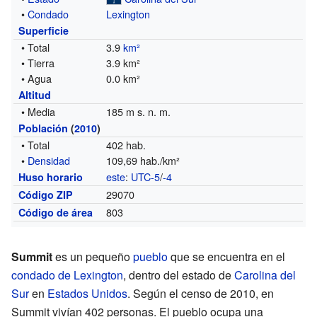
•
Condado
Lexington
Superficie
• Total
3.9
km²
• Tierra
3.9 km²
• Agua
0.0 km²
Altitud
• Media
185 m s. n. m.
Población
(
2010
)
• Total
402 hab.
•
Densidad
109,69 hab./km²
este
:
UTC-5
/
-4
Huso horario
29070
Código ZIP
803
Código de área
Summit
es un pequeño
pueblo
que se encuentra en el
condado de Lexington
, dentro del estado de
Carolina del
Sur
en
Estados Unidos
. Según el censo de 2010, en
Summit vivían 402 personas. El pueblo ocupa una