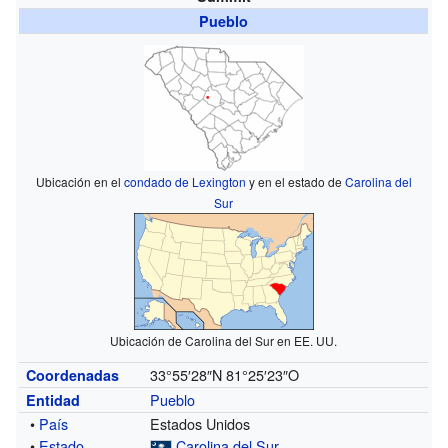
Pueblo
Ubicación en el
condado de Lexington
y en el estado de
Carolina del
Sur
Ubicación de Carolina del Sur en EE. UU.
33°55′28″N
81°25′23″O
Coordenadas
Pueblo
Entidad
•
País
Estados Unidos
•
Estado
Carolina del Sur