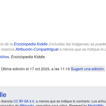
los de la
Enciclopedia Kiddle
(incluidas las imágenes) se puede u
a licencia
Atribución-CompartirIgual
a menos que se indique lo con
Niños
.
Enciclopedia Kiddle.
Última edición el 17 oct 2025, a las 11:19
Sugerir una edición
.
dle
a licencia
CC BY-SA 3.0
, a menos que se indique lo contrario. Los artíc
ccionados de
Wikipedia
, reescritos para niños. Powered by
MediaWiki
.