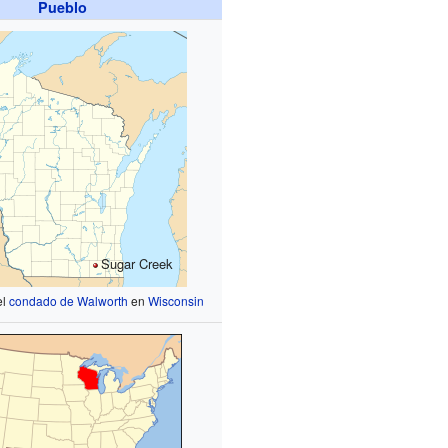
Pueblo
Sugar Creek
el
condado de Walworth
en
Wisconsin