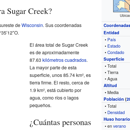
ra Sugar Creek?
Ubica
 sureste de
Wisconsin
. Sus coordenadas
Coordenada
°35′12″O.
Entidad
•
País
El área total de Sugar Creek
•
Estado
es de aproximadamente
•
Condado
Superficie
87.63
kilómetros cuadrados
.
• Total
La mayor parte de esta
• Tierra
superficie, unos 85.74 km², es
• Agua
tierra firme. El resto, cerca de
Altitud
1.9 km², está cubierto por
• Media
agua, como ríos o lagos
Población
(
2
pequeños.
• Total
•
Densidad
Huso horari
¿Cuántas personas
• en
verano