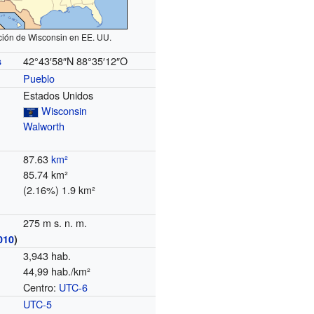
ción de Wisconsin en EE. UU.
42°43′58″N
88°35′12″O
s
Pueblo
Estados Unidos
Wisconsin
Walworth
87.63
km²
85.74 km²
(2.16%) 1.9 km²
275 m s. n. m.
010
)
3,943 hab.
44,99 hab./km²
Centro:
UTC-6
o
UTC-5