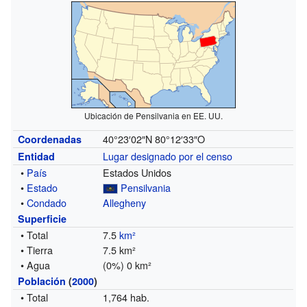
Ubicación de Pensilvania en EE. UU.
40°23′02″N
80°12′33″O
Coordenadas
Lugar designado por el censo
Entidad
•
País
Estados Unidos
•
Estado
Pensilvania
•
Condado
Allegheny
Superficie
• Total
7.5
km²
• Tierra
7.5 km²
• Agua
(0%) 0 km²
Población
(
2000
)
• Total
1,764 hab.