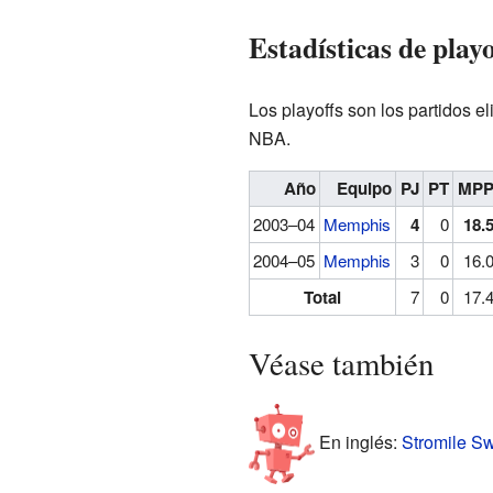
Estadísticas de playo
Los playoffs son los partidos e
NBA.
Año
Equipo
PJ
PT
MP
2003–04
Memphis
4
0
18.
2004–05
Memphis
3
0
16.
Total
7
0
17.
Véase también
En inglés:
Stromile Swi