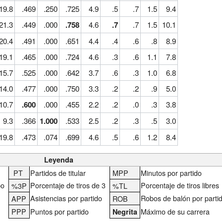
19.8
.469
.250
.725
4.9
.5
.7
1.5
9.4
21.3
.449
.000
.758
4.6
.7
.7
1.5
10.1
20.4
.491
.000
.651
4.4
.4
.6
.8
8.9
19.1
.465
.000
.724
4.6
.3
.6
1.1
7.8
15.7
.525
.000
.642
3.7
.6
.3
1.0
6.8
14.0
.477
.000
.750
3.3
.2
.2
.9
5.0
10.7
.600
.000
.455
2.2
.2
.0
.3
3.8
9.3
.366
1.000
.533
2.5
.2
.3
.5
3.0
19.8
.473
.074
.699
4.6
.5
.6
1.2
8.4
Leyenda
PT
Partidos de titular
MPP
Minutos por partido
po
Porcentaje de tiros de 3
Porcentaje de tiros libres
%3P
%TL
Asistencias por partido
Robos de balón por parti
APP
ROB
PPP
Puntos por partido
Máximo de su carrera
Negrita