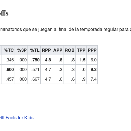
ffs
liminatorios que se juegan al final de la temporada regular par
P
%TC
%3P
%TL
RPP
APP
ROB
TPP
PPP
5
.346
.000
.750
4.8
.8
.8
1.5
6.0
0
.600
.000
.571
4.7
.3
.3
.0
9.3
4
.457
.000
.667
4.7
.6
.6
.9
7.4
ft Facts for Kids