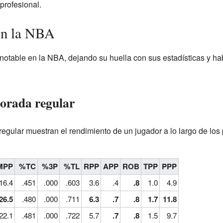
profesional.
en la NBA
 notable en la NBA, dejando su huella con sus estadísticas y h
porada regular
egular muestran el rendimiento de un jugador a lo largo de los
MPP
%TC
%3P
%TL
RPP
APP
ROB
TPP
PPP
16.4
.451
.000
.603
3.6
.4
.8
1.0
4.9
26.5
.480
.000
.711
6.3
.7
.8
1.7
11.8
22.1
.481
.000
.722
5.7
.7
.8
1.5
9.7