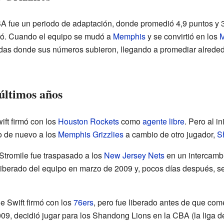
A fue un periodo de adaptación, donde promedió 4,9 puntos y 3
oró. Cuando el equipo se mudó a
Memphis
y se convirtió en los
M
adas donde sus números subieron, llegando a promediar alreded
últimos años
ift firmó con los
Houston Rockets
como
agente libre
. Pero al 
o de nuevo a los
Memphis Grizzlies
a cambio de otro jugador,
S
Stromile fue traspasado a los
New Jersey Nets
en un intercamb
 liberado del equipo en marzo de 2009 y, pocos días después, s
e Swift firmó con los
76ers
, pero fue liberado antes de que co
09, decidió jugar para los Shandong Lions en la CBA (la liga d