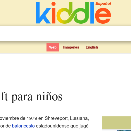
Web
Imágenes
English
ft para niños
noviembre de 1979 en Shreveport, Luisiana,
dor de
baloncesto
estadounidense que jugó