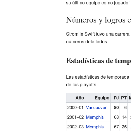
su último equipo como jugador 
Números y logros 
Stromile Swift tuvo una carrera
números detallados.
Estadísticas de tem
Las estadísticas de temporada r
de los playoffs.
Año
Equipo
PJ
PT
2000–01
Vancouver
80
6
2001–02
Memphis
68
14
2002–03
Memphis
67
26