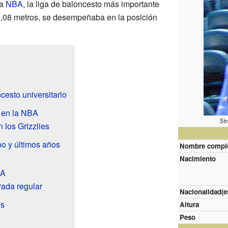
la
NBA
, la liga de baloncesto más importante
2,08 metros, se desempeñaba en la posición
cesto universitario
l en la NBA
St
 los Grizzlies
o y últimos años
Nombre compl
Nacimiento
BA
rada regular
Nacionalidad(e
fs
Altura
Peso