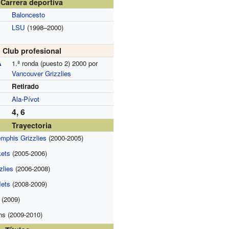
Carrera deportiva
Baloncesto
LSU
(1998–2000)
Club profesional
A
1.ª ronda (puesto 2) 2000 por
Vancouver Grizzlies
Retirado
Ala-Pívot
4, 6
Trayectoria
mphis Grizzlies
(2000-2005)
ets
(2005-2006)
zlies
(2006-2008)
ets
(2008-2009)
(2009)
ns (2009-2010)