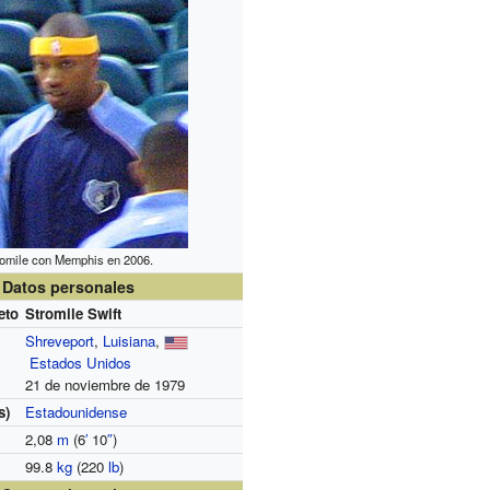
romile con Memphis en 2006.
Datos personales
eto
Stromile Swift
Shreveport
,
Luisiana
,
Estados Unidos
21 de noviembre de 1979
s)
Estadounidense
2,08
m
(6
′
10
″
)
99.8
kg
(220
lb
)