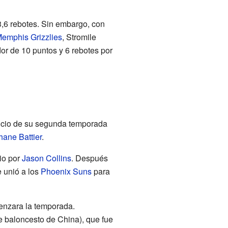
,6 rebotes. Sin embargo, con
emphis Grizzlies
, Stromile
or de 10 puntos y 6 rebotes por
inicio de su segunda temporada
hane Battier
.
io por
Jason Collins
. Después
e unió a los
Phoenix Suns
para
menzara la temporada.
e baloncesto de China), que fue