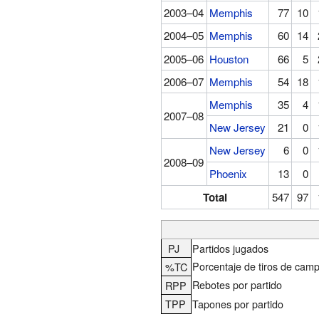
2003–04
Memphis
77
10
2004–05
Memphis
60
14
2005–06
Houston
66
5
2006–07
Memphis
54
18
Memphis
35
4
2007–08
New Jersey
21
0
New Jersey
6
0
2008–09
Phoenix
13
0
Total
547
97
PJ
Partidos jugados
Porcentaje de tiros de cam
%TC
Rebotes por partido
RPP
TPP
Tapones por partido