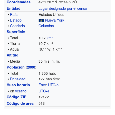
42°17′07″N
73°44′53″O
Coordenadas
Lugar designado por el censo
Entidad
•
País
Estados Unidos
•
Estado
Nueva York
•
Condado
Columbia
Superficie
• Total
10.7
km²
• Tierra
10.7 km²
• Agua
(8.11%) 1 km²
Altitud
• Media
35 m s. n. m.
Población
(
2000
)
• Total
1,355 hab.
•
Densidad
127 hab./km²
Este
:
UTC-5
Huso horario
• en
verano
UTC-4
12172
Código ZIP
518
Código de área