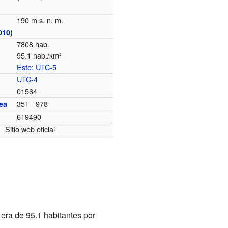
190 m s. n. m.
010
)
7808 hab.
95,1 hab./km²
Este
:
UTC-5
o
UTC-4
01564
351 - 978
ea
619490
Sitio web oficial
era de 95.1 habitantes por