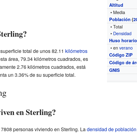
Altitud
• Media
Población
(
2
• Total
terling?
•
Densidad
Huso horari
• en
verano
 superficie total de unos 82.11
kilómetros
Código ZIP
esta área, 79.34 kilómetros cuadrados, es
Código de ár
adamente 2.76 kilómetros cuadrados, está
GNIS
nta un 3.36% de su superficie total.
ng
iven en Sterling?
a 7808 personas viviendo en Sterling. La
densidad de población