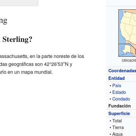
ing
 Sterling?
assachusetts, en la parte noreste de los
Ubicaci
as geográficas son 42°26′53″N y
Coordenada
arlo en un mapa mundial.
Entidad
•
País
•
Estado
•
Condado
Fundación
Superficie
• Total
• Tierra
• Agua