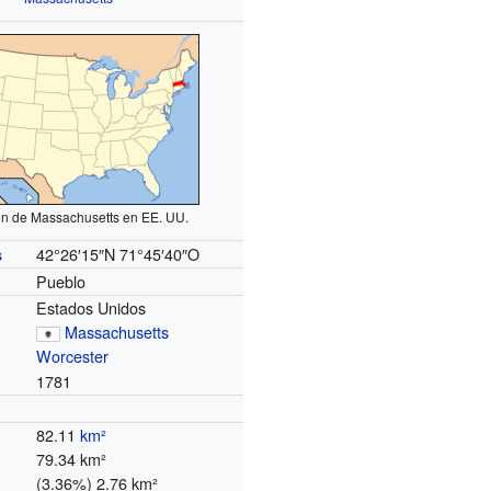
ón de Massachusetts en EE. UU.
42°26′15″N
71°45′40″O
s
Pueblo
Estados Unidos
Massachusetts
Worcester
1781
82.11
km²
79.34 km²
(3.36%) 2.76 km²