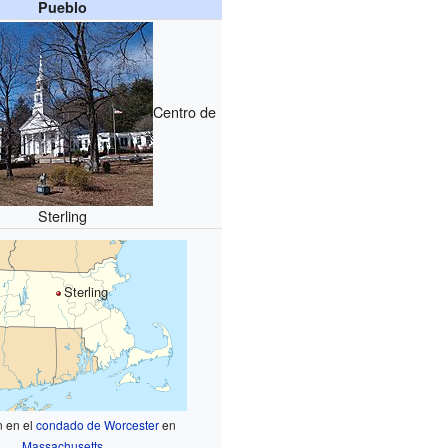
Pueblo
Centro de
Sterling
Sterling
n en el
condado de Worcester
en
Massachusetts