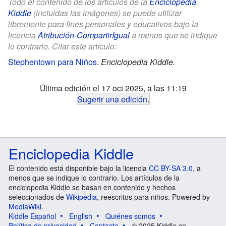
Todo el contenido de los artículos de la
Enciclopedia
Kiddle
(incluidas las imágenes) se puede utilizar
libremente para fines personales y educativos bajo la
licencia
Atribución-CompartirIgual
a menos que se indique
lo contrario. Citar este artículo:
Stephentown para Niños
.
Enciclopedia Kiddle.
Última edición el 17 oct 2025, a las 11:19
Sugerir una edición
.
Enciclopedia Kiddle
El contenido está disponible bajo la licencia
CC BY-SA 3.0
, a
menos que se indique lo contrario. Los artículos de la
enciclopedia Kiddle se basan en contenido y hechos
seleccionados de
Wikipedia
, reescritos para niños. Powered by
MediaWiki
.
Kiddle Español
English
Quiénes somos
Política de privacidad
Contacto
© 2025 Kiddle.co