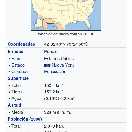
Ubicación de Nueva York en EE. UU.
42°32′40″N
73°24′58″O
Coordenadas
Pueblo
Entidad
•
País
Estados Unidos
•
Estado
Nueva York
•
Condado
Rensselaer
Superficie
• Total
150.4
km²
• Tierra
150.2 km²
• Agua
(0.16%) 0.2 km²
Altitud
• Media
324 m s. n. m.
Población
(
2000
)
• Total
2,873 hab.