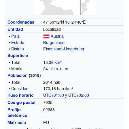
47°50′12″N
16°24′48″E
Coordenadas
Localidad
Entidad
•
País
Austria
•
Estado
Burgenland
•
Distrito
Eisenstadt-Umgebung
Superficie
• Total
15,36
km²
• Media
241 m s. n. m.
Población
(2018)
• Total
2614 hab.
•
Densidad
170,18 hab./km²
UTC+01:00
y
UTC+02:00
Huso horario
7035
Código postal
02688
Prefijo
telefónico
EU
Matrícula