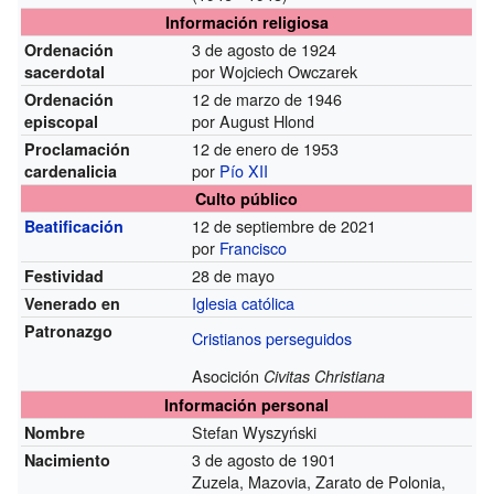
Información religiosa
3 de agosto de 1924
Ordenación
por Wojciech Owczarek
sacerdotal
12 de marzo de 1946
Ordenación
por August Hlond
episcopal
12 de enero de 1953
Proclamación
por
Pío XII
cardenalicia
Culto público
12 de septiembre de 2021
Beatificación
por
Francisco
28 de mayo
Festividad
Iglesia católica
Venerado en
Patronazgo
Cristianos perseguidos
Asocición
Civitas Christiana
Información personal
Stefan Wyszyński
Nombre
3 de agosto de 1901
Nacimiento
Zuzela, Mazovia, Zarato de Polonia,