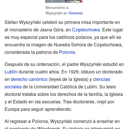
Monumento a
Wyszynski en
Varsovia
.
Stefan Wyszyński celebró su primera misa importante en
el monasterio de Jasna Góra, en
Częstochowa
. Este lugar
es muy especial para los católicos polacos, ya que allí se
encuentra la imagen de Nuestra Señora de Częstochowa,
considerada la patrona de
Polonia
.
Después de su ordenación, el padre Wyszyński estudió en
Lublin
durante cuatro años. En 1929, obtuvo un doctorado
en
derecho canónico
(leyes de la Iglesia) y
ciencias
sociales
de la Universidad Católica de Lublin. Su tesis
doctoral trataba sobre los derechos de la familia, la Iglesia
y el Estado en las escuelas. Tras doctorarse, viajó por
Europa para seguir aprendiendo.
Al regresar a Polonia, Wyszyński comenzó a enseñar en
el seminario de Włocławek. Su trabajo se interrumpió en