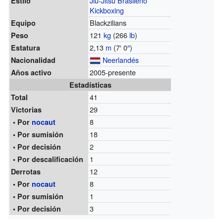
Jiu-Jitsu Brasileño
Estilo
Kickboxing
Blackzilians
Equipo
121
kg
(266
lb
)
Peso
2,13
m
(7
′
0
″
)
Estatura
Neerlandés
Nacionalidad
2005-presente
Años activo
Estadísticas
41
Total
29
Victorias
8
• Por
nocaut
18
• Por sumisión
2
• Por decisión
1
• Por descalificación
12
Derrotas
8
• Por
nocaut
1
• Por sumisión
3
• Por decisión