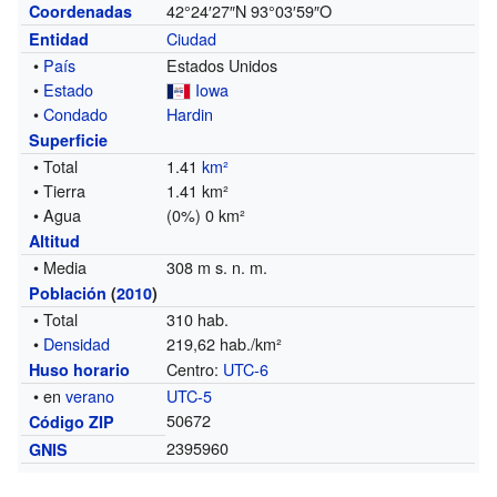
42°24′27″N
93°03′59″O
Coordenadas
Ciudad
Entidad
•
País
Estados Unidos
•
Estado
Iowa
•
Condado
Hardin
Superficie
• Total
1.41
km²
• Tierra
1.41 km²
• Agua
(0%) 0 km²
Altitud
• Media
308 m s. n. m.
Población
(
2010
)
• Total
310 hab.
•
Densidad
219,62 hab./km²
Centro:
UTC-6
Huso horario
• en
verano
UTC-5
50672
Código ZIP
2395960
GNIS