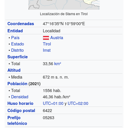
Localización de Stams en Tirol
47°16′35″N
10°59′00″E
Coordenadas
Localidad
Entidad
•
País
Austria
•
Estado
Tirol
•
Distrito
Imst
Superficie
• Total
33,56
km²
Altitud
• Media
672 m s. n. m.
Población
(2021)
• Total
1556 hab.
•
Densidad
46,36 hab./km²
UTC+01:00
y
UTC+02:00
Huso horario
6422
Código postal
05263
Prefijo
telefónico