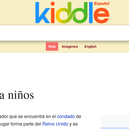
Web
Imágenes
English
ra niños
dor que se encuentra en el
condado
de
 lugar forma parte del
Reino Unido
y es