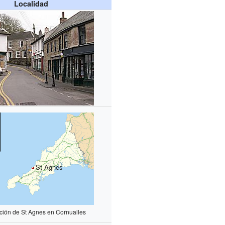
Localidad
St Agnes
ción de St Agnes en Cornualles