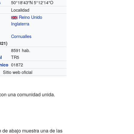
50°18′43″N
5°12′14″O
s
Localidad
Reino Unido
Inglaterra
Cornualles
021)
8591 hab.
TR5
l
01872
ónico
Sitio web oficial
 con una comunidad unida.
n de abajo muestra una de las