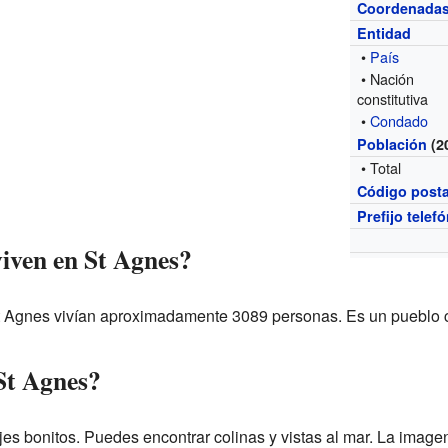
Coordenada
Entidad
•
País
• Nación
constitutiva
•
Condado
Población
(2
• Total
Código posta
Prefijo telef
iven en St Agnes?
t Agnes vivían aproximadamente 3089 personas. Es un pueblo
St Agnes?
jes bonitos. Puedes encontrar colinas y vistas al mar. La image