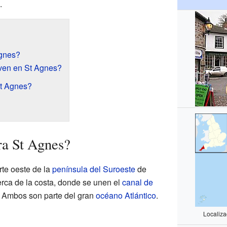
.
gnes?
ven en St Agnes?
t Agnes?
ra St Agnes?
rte oeste de la
península del Suroeste
de
erca de la costa, donde se unen el
canal de
. Ambos son parte del gran
océano Atlántico
.
Localiza