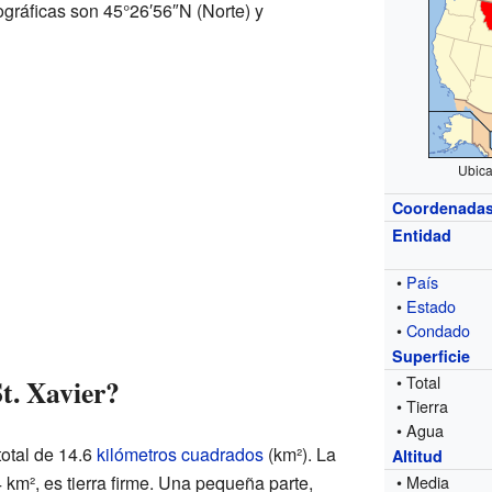
ráficas son 45°26′56″N (Norte) y
Ubica
Coordenada
Entidad
•
País
•
Estado
•
Condado
Superficie
• Total
t. Xavier?
• Tierra
• Agua
total de 14.6
kilómetros cuadrados
(km²). La
Altitud
 km², es tierra firme. Una pequeña parte,
• Media