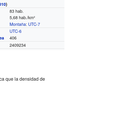
010
)
83 hab.
5,68 hab./km²
Montaña
:
UTC-7
o
UTC-6
406
ea
2409234
ica que la densidad de