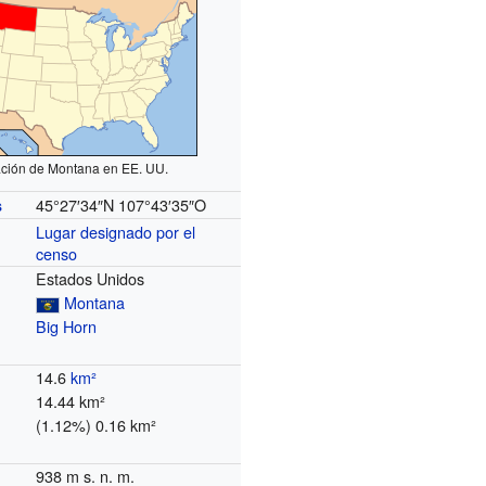
ción de Montana en EE. UU.
45°27′34″N
107°43′35″O
s
Lugar designado por el
censo
Estados Unidos
Montana
Big Horn
14.6
km²
14.44 km²
(1.12%) 0.16 km²
938 m s. n. m.