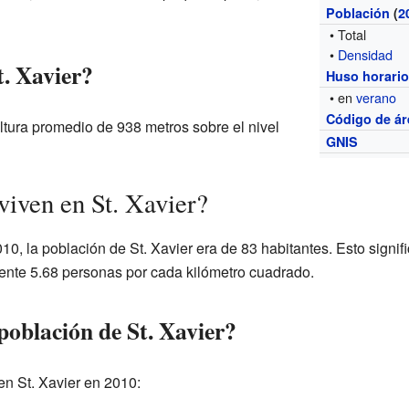
Población
(
2
• Total
•
Densidad
t. Xavier?
Huso horari
• en
verano
Código de ár
ltura promedio de 938 metros sobre el nivel
GNIS
viven en St. Xavier?
0, la población de St. Xavier era de 83 habitantes. Esto signif
nte 5.68 personas por cada kilómetro cuadrado.
población de St. Xavier?
en St. Xavier en 2010: