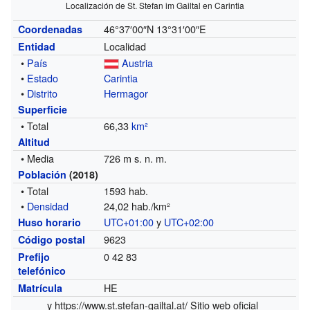
Localización de St. Stefan im Gailtal en Carintia
46°37′00″N
13°31′00″E
Coordenadas
Localidad
Entidad
•
País
Austria
•
Estado
Carintia
•
Distrito
Hermagor
Superficie
• Total
66,33
km²
Altitud
• Media
726 m s. n. m.
Población
(2018)
• Total
1593 hab.
•
Densidad
24,02 hab./km²
UTC+01:00
y
UTC+02:00
Huso horario
9623
Código postal
0 42 83
Prefijo
telefónico
HE
Matrícula
y
https://www.st.stefan-gailtal.at/
Sitio web oficial