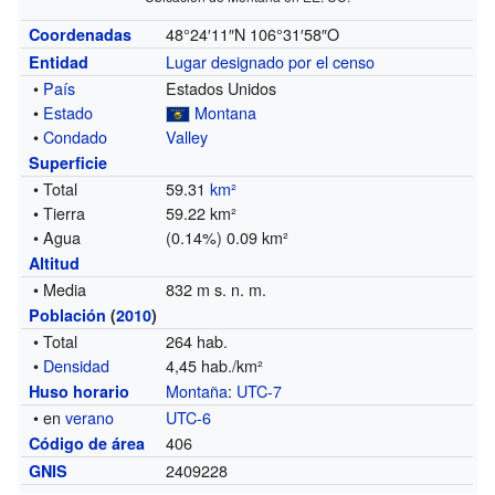
48°24′11″N
106°31′58″O
Coordenadas
Lugar designado por el censo
Entidad
•
País
Estados Unidos
•
Estado
Montana
•
Condado
Valley
Superficie
• Total
59.31
km²
• Tierra
59.22 km²
• Agua
(0.14%) 0.09 km²
Altitud
• Media
832 m s. n. m.
Población
(
2010
)
• Total
264 hab.
•
Densidad
4,45 hab./km²
Montaña
:
UTC-7
Huso horario
• en
verano
UTC-6
406
Código de área
2409228
GNIS