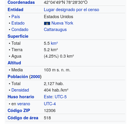
42°04′49″N
78°28′30″O
Coordenadas
Lugar designado por el censo
Entidad
•
País
Estados Unidos
•
Estado
Nueva York
•
Condado
Cattaraugus
Superficie
• Total
5.5
km²
• Tierra
5.2 km²
• Agua
(4.25%) 0.3 km²
Altitud
• Media
103 m s. n. m.
Población
(
2000
)
• Total
2,127 hab.
•
Densidad
404 hab./km²
Este
:
UTC-5
Huso horario
• en
verano
UTC-4
12306
Código ZIP
518
Código de área