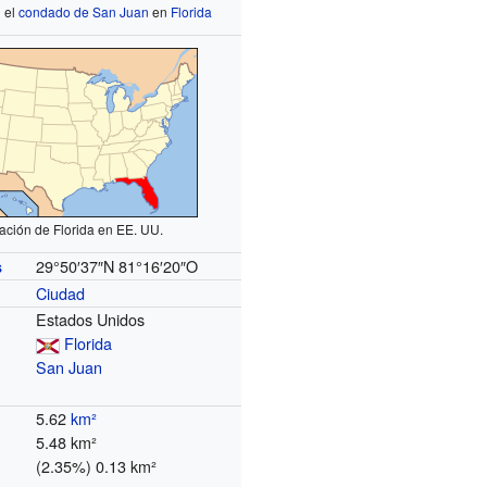
 el
condado de San Juan
en
Florida
ación de Florida en EE. UU.
29°50′37″N
81°16′20″O
s
Ciudad
Estados Unidos
Florida
San Juan
5.62
km²
5.48 km²
(2.35%) 0.13 km²