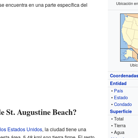
Ubicación en
se encuentra en una parte específica del
Ubic
Coordenada
Entidad
•
País
•
Estado
•
Condado
de St. Augustine Beach?
Superficie
• Total
• Tierra
 los Estados Unidos
, la ciudad tiene una
• Agua
 esta área, 5.48 km² son tierra firme. El resto,