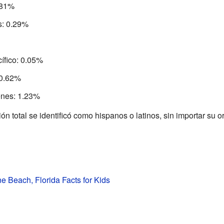
.81%
s: 0.29%
cífico: 0.05%
 0.62%
enes: 1.23%
n total se identificó como hispanos o latinos, sin importar su o
ne Beach, Florida Facts for Kids