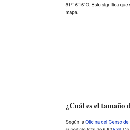
81°16′16″O. Esto significa que 
mapa.
¿Cuál es el tamaño 
Según la
Oficina del Censo de
superficie total de 5.62
km²
. De