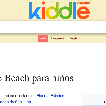
Web
Imágenes
English
ne Beach para niños
iudad en el estado de
Florida
,
Estados
dado de San Juan
.
S