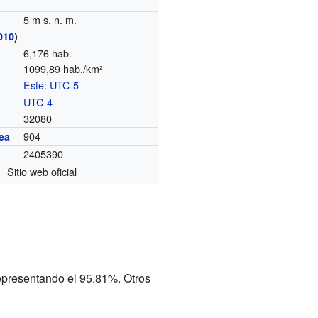
5 m s. n. m.
010
)
6,176 hab.
1099,89 hab./km²
Este
:
UTC-5
o
UTC-4
32080
904
ea
2405390
Sitio web oficial
epresentando el 95.81%. Otros